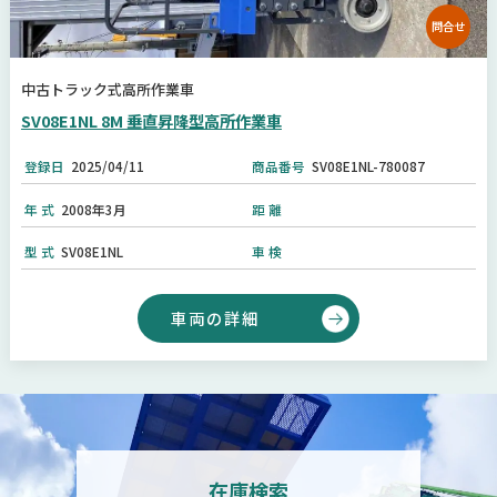
問合せ
中古トラック式高所作業車
SV08E1NL 8M 垂直昇降型高所作業車
登録日
2025/04/11
商品番号
SV08E1NL-780087
年 式
2008年3月
距 離
型 式
SV08E1NL
車 検
車両の詳細
在庫検索